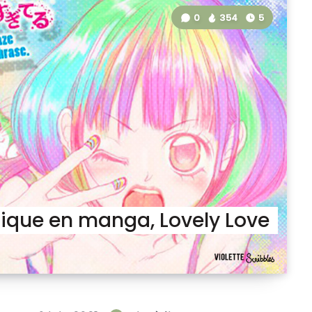
0
354
5
sique en manga, Lovely Love