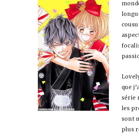
monde
longu
cousu 
aspect
focal
passi
Lovely
que j
série 
les pr
sont 
plus 