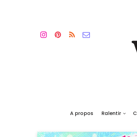
A propos
Ralentir
C