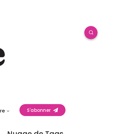
S'abonner
re
Nuage de Tags