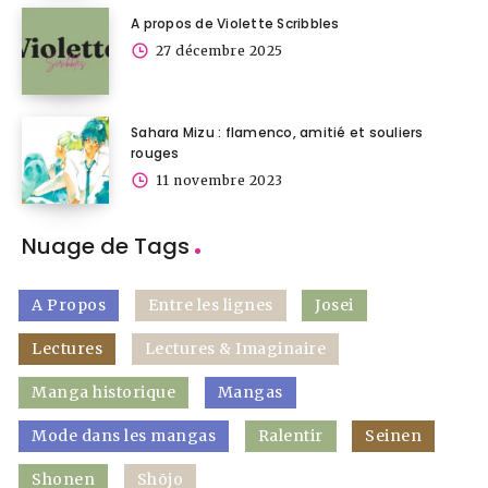
A propos de Violette Scribbles
27 décembre 2025
Sahara Mizu : flamenco, amitié et souliers
rouges
11 novembre 2023
Nuage de Tags
A Propos
Entre les lignes
Josei
Lectures
Lectures & Imaginaire
Manga historique
Mangas
Mode dans les mangas
Ralentir
Seinen
Shonen
Shōjo