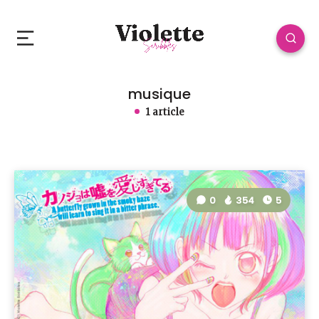
musique
1 article
0
354
5