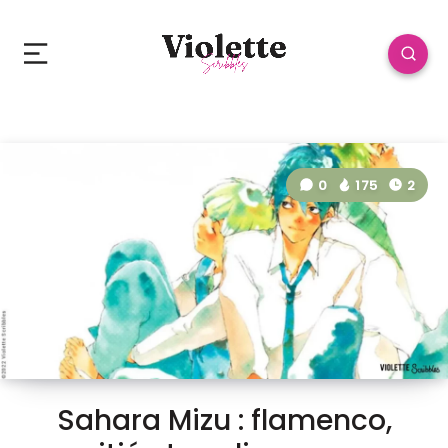
0
175
2
Sahara Mizu : flamenco,