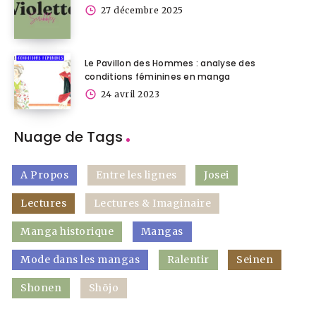
27 décembre 2025
Le Pavillon des Hommes : analyse des
conditions féminines en manga
24 avril 2023
Nuage de Tags
A Propos
Entre les lignes
Josei
Lectures
Lectures & Imaginaire
Manga historique
Mangas
Mode dans les mangas
Ralentir
Seinen
Shonen
Shōjo