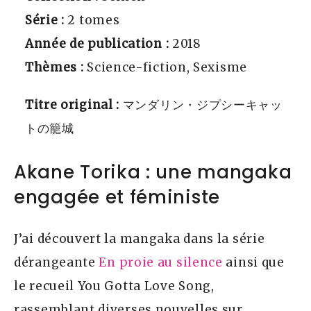
Série :
2 tomes
Année de publication :
2018
Thèmes :
Science-fiction, Sexisme
Titre original :
マンダリン・ジプシーキャッ
トの籠城
Akane Torika : une mangaka
engagée et féministe
J’ai découvert la mangaka dans la série
dérangeante
En proie au silence
ainsi que
le recueil You Gotta Love Song,
rassemblant diverses nouvelles sur