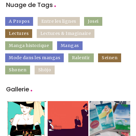
Nuage de Tags
A Propos
Entre les lignes
Josei
Lectures
Lectures & Imaginaire
Manga historique
Mangas
Mode dans les mangas
Ralentir
Seinen
Shonen
Shōjo
Gallerie