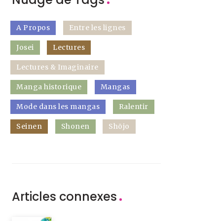
A Propos
Entre les lignes
Josei
Lectures
Lectures & Imaginaire
Manga historique
Mangas
Mode dans les mangas
Ralentir
Seinen
Shonen
Shōjo
Articles connexes