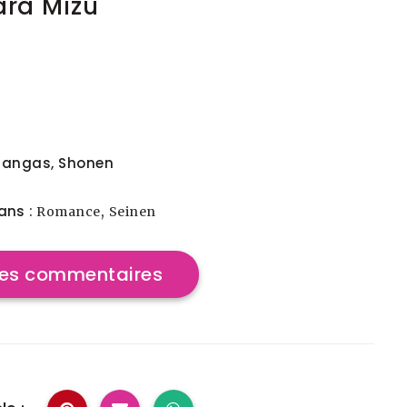
ra Mizu
angas
,
Shonen
ans :
,
Romance
Seinen
 les commentaires