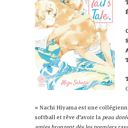
É
S
T
« Nachi Hiyama est une collégienne 
softball et rêve d’avoir la
peau doré
amies bronzent dès les premiers rayo