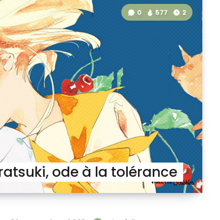
0
577
2
iratsuki, ode à la tolérance