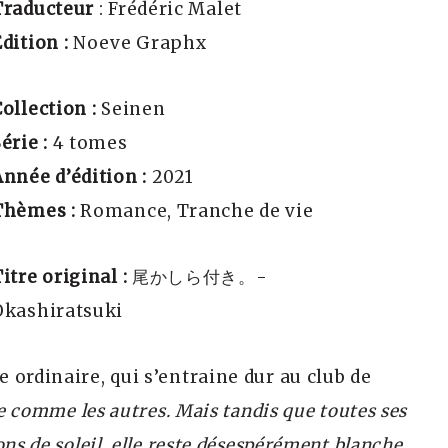
Traducteur
: Frédéric Malet
dition :
Noeve Graphx
Collection :
Seinen
érie :
4 tomes
Année d’édition :
2021
Thèmes :
Romance, Tranche de vie
itre original :
尾かしら付き。-
Okashiratsuki
ordinaire, qui s’entraine dur au club de
e comme les autres. Mais tandis que toutes ses
ns de soleil, elle reste désespérément blanche