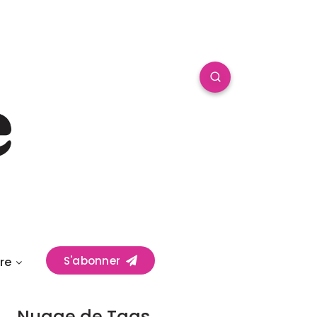
S'abonner
re
Nuage de Tags