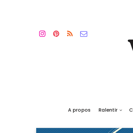
A propos
Ralentir
C