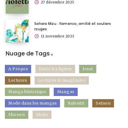
27 décembre 2025
Sahara Mizu : flamenco, amitié et souliers
rouges
11 novembre 2023
Nuage de Tags
A Propos
Entre les lignes
Josei
Lectures
Lectures & Imaginaire
Manga historique
Mangas
Mode dans les mangas
Ralentir
Seinen
Shonen
Shōjo