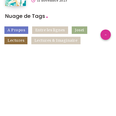
11 novembre 2023
Nuage de Tags
A Propos
Entre les lignes
Josei
Lectures
Lectures & Imaginaire
Manga historique
Mangas
Mode dans les mangas
Ralentir
Seinen
Shonen
Shōjo
Gallerie